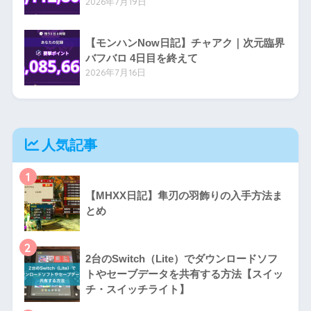
2026年7月19日
【モンハンNow日記】チャアク｜次元臨界
バフバロ 4日目を終えて
2026年7月16日
人気記事
1
【MHXX日記】隼刃の羽飾りの入手方法ま
とめ
2
2台のSwitch（Lite）でダウンロードソフ
トやセーブデータを共有する方法【スイッ
チ・スイッチライト】