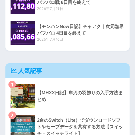
バフバロ戦 6日目を終えて
2026年7月19日
【モンハンNow日記】チャアク｜次元臨界
バフバロ 4日目を終えて
2026年7月16日
人気記事
1
【MHXX日記】隼刃の羽飾りの入手方法ま
とめ
2
2台のSwitch（Lite）でダウンロードソフ
トやセーブデータを共有する方法【スイッ
チ・スイッチライト】