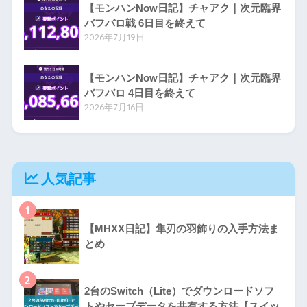
【モンハンNow日記】チャアク｜次元臨界
バフバロ戦 6日目を終えて
2026年7月19日
【モンハンNow日記】チャアク｜次元臨界
バフバロ 4日目を終えて
2026年7月16日
人気記事
1
【MHXX日記】隼刃の羽飾りの入手方法ま
とめ
2
2台のSwitch（Lite）でダウンロードソフ
トやセーブデータを共有する方法【スイッ