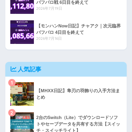
バフバロ戦 6日目を終えて
2026年7月19日
【モンハンNow日記】チャアク｜次元臨界
バフバロ 4日目を終えて
2026年7月16日
人気記事
1
【MHXX日記】隼刃の羽飾りの入手方法ま
とめ
2
2台のSwitch（Lite）でダウンロードソフ
トやセーブデータを共有する方法【スイッ
チ・スイッチライト】