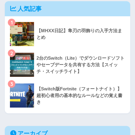
人気記事
1
【MHXX日記】隼刃の羽飾りの入手方法ま
とめ
2
2台のSwitch（Lite）でダウンロードソフト
やセーブデータを共有する方法【スイッ
チ・スイッチライト】
3
【Switch版Fortnite（フォートナイト）】
超初心者用の基本的なルールなどの覚え書
き
アーカイブ