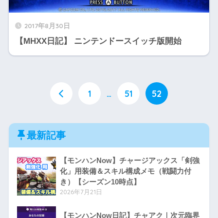
2017年8月30日
【MHXX日記】 ニンテンドースイッチ版開始
1
…
51
52
最新記事
【モンハンNow】チャージアックス「剣強
化」用装備＆スキル構成メモ（戦闘力付
き）【シーズン10時点】
2026年7月21日
【モンハンNow日記】チャアク｜次元臨界