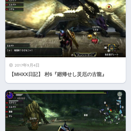
2017年9月4日
【MHXX日記】 村6『廻帰せし災厄の古龍』