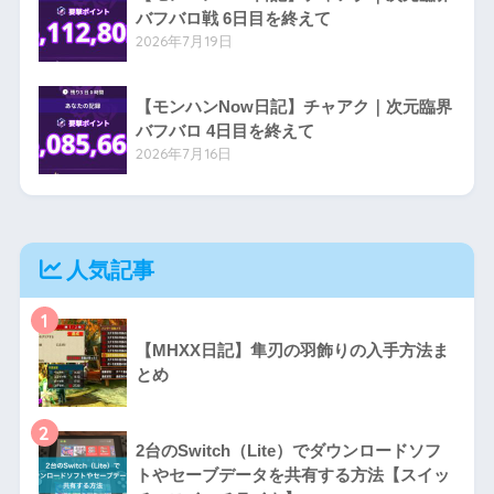
バフバロ戦 6日目を終えて
2026年7月19日
【モンハンNow日記】チャアク｜次元臨界
バフバロ 4日目を終えて
2026年7月16日
人気記事
1
【MHXX日記】隼刃の羽飾りの入手方法ま
とめ
2
2台のSwitch（Lite）でダウンロードソフ
トやセーブデータを共有する方法【スイッ