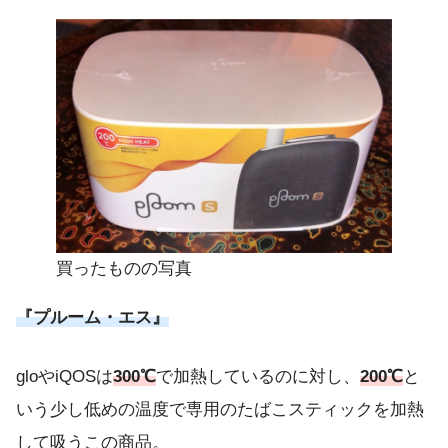
買ったものの写真
『プルーム・エス』
gloやiQOSは
300℃
で加熱しているのに対し、
200℃
と
いう少し低めの温度で専用のたばこスティックを加熱
して吸うこの商品。