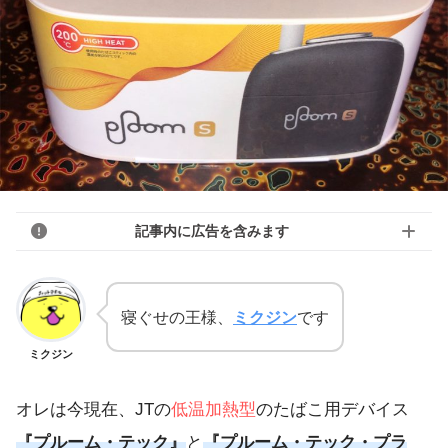
記事内に広告を含みます
寝ぐせの王様、
ミクジン
です
ミクジン
オレは今現在、JTの
低温加熱型
のたばこ用デバイス
『プルーム・テック』
と
『プルーム・テック・プラ