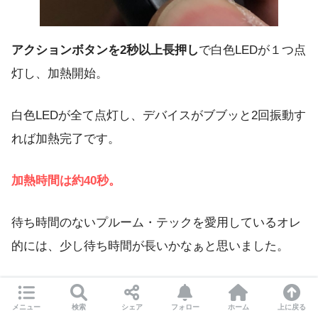
アクションボタンを2秒以上長押し
で白色LEDが１つ点
灯し、加熱開始。
白色LEDが全て点灯し、デバイスがブブッと2回振動す
れば加熱完了です。
加熱時間は約40秒。
待ち時間のないプルーム・テックを愛用しているオレ
的には、少し待ち時間が長いかなぁと思いました。
ちなみに加熱が終わってから吸えるのは、
約3分30
メニュー
検索
シェア
フォロー
ホーム
上に戻る