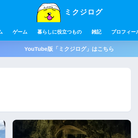
ミクジログ
ム
ゲーム
暮らしに役立つもの
雑記
プロフィー
YouTube版「ミクジログ」はこちら