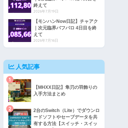
終えて
2026年7月19日
【モンハンNow日記】チャアク
｜次元臨界バフバロ 4日目を終
えて
2026年7月16日
人気記事
1
【MHXX日記】隼刃の羽飾りの
入手方法まとめ
2
2台のSwitch（Lite）でダウンロ
ードソフトやセーブデータを共
有する方法【スイッチ・スイッ