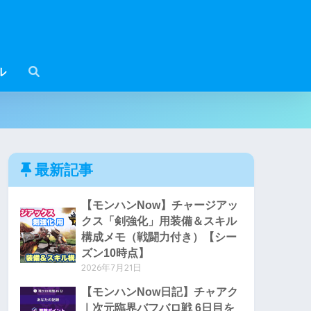
ル
最新記事
【モンハンNow】チャージアッ
クス「剣強化」用装備＆スキル
構成メモ（戦闘力付き）【シー
ズン10時点】
2026年7月21日
【モンハンNow日記】チャアク
｜次元臨界バフバロ戦 6日目を