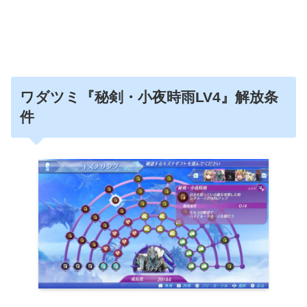
ワダツミ『秘剣・小夜時雨LV4』解放条
件