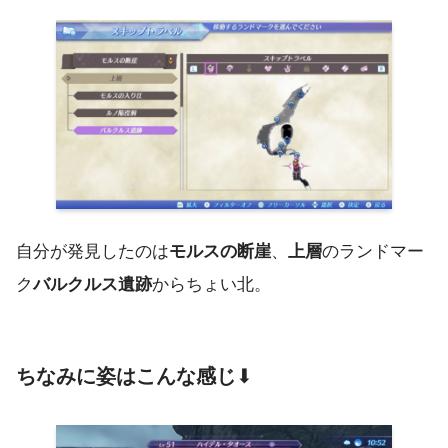
自分が発見したのは
モルスの断崖
、
上層
のランドマー
ク
バルクルス遺跡
からちょい北。
ちなみに姿はこんな感じ
⬇︎