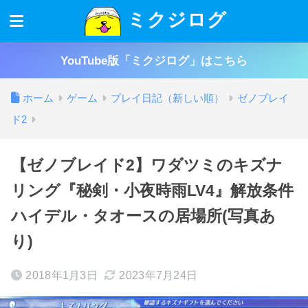
ミクジログ
YouTube版「ミクジログ」はこちら
ホーム
ゲーム
プレイ日記（新しい順）
ゼノブレイ
ド2
【ゼノブレイド2】ワダツミのキズナ
リング『秘剣・小夜時雨LV4』解放条件
ハイデル・タオースの居場所(写真あ
り)
2018年1月3日
2023年7月24日