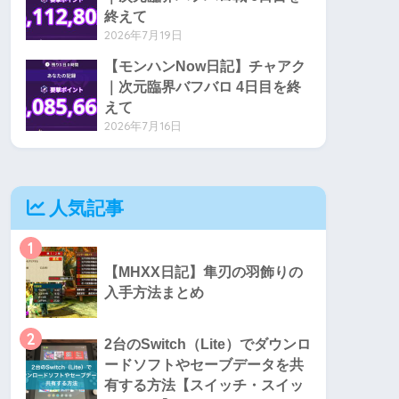
終えて
2026年7月19日
【モンハンNow日記】チャアク
｜次元臨界バフバロ 4日目を終
えて
2026年7月16日
人気記事
1
【MHXX日記】隼刃の羽飾りの
入手方法まとめ
2
2台のSwitch（Lite）でダウンロ
ードソフトやセーブデータを共
有する方法【スイッチ・スイッ