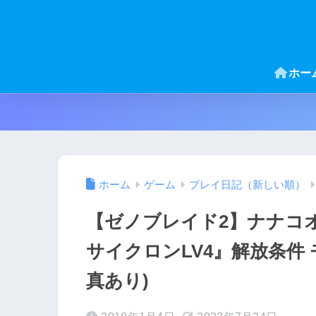
ホー
ホーム
ゲーム
プレイ日記（新しい順）
【ゼノブレイド2】ナナコ
サイクロンLV4』解放条件
真あり)