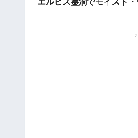
エルピス霊洞でモイスト・
ス