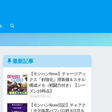
ル
最新記事
【モンハンNow】チャージアッ
クス「剣強化」用装備＆スキル
構成メモ（戦闘力付き）【シー
ズン10時点】
2026年7月21日
【モンハンNow日記】チャアク
｜次元臨界バフバロ戦 6日目を