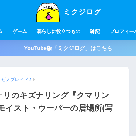
ミクジログ
ム
ゲーム
暮らしに役立つもの
雑記
プロフィー
YouTube版「ミクジログ」はこちら
ゼノブレイド2
オリのキズナリング『クマリン
 モイスト・ウーパーの居場所(写