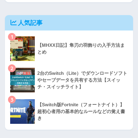
人気記事
1
【MHXX日記】隼刃の羽飾りの入手方法ま
とめ
2
2台のSwitch（Lite）でダウンロードソフト
やセーブデータを共有する方法【スイッ
チ・スイッチライト】
3
【Switch版Fortnite（フォートナイト）】
超初心者用の基本的なルールなどの覚え書
き