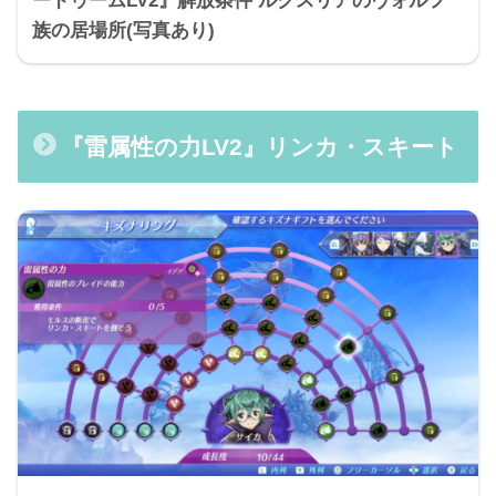
ードゥームLV2』解放条件 ルクスリアのヴォルフ
族の居場所(写真あり)
『雷属性の力LV2』リンカ・スキート