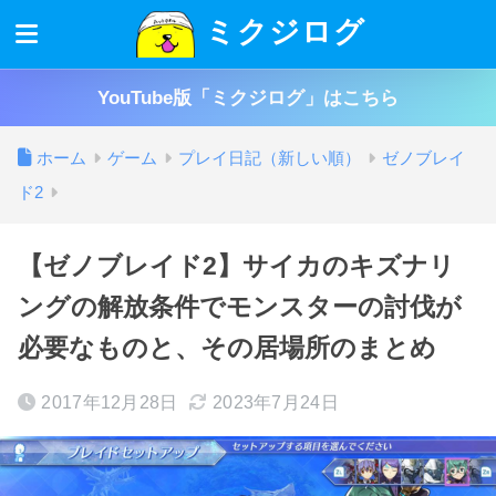
ミクジログ
YouTube版「ミクジログ」はこちら
ホーム
ゲーム
プレイ日記（新しい順）
ゼノブレイ
ド2
【ゼノブレイド2】サイカのキズナリ
ングの解放条件でモンスターの討伐が
必要なものと、その居場所のまとめ
2017年12月28日
2023年7月24日