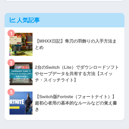
人気記事
1
【MHXX日記】隼刃の羽飾りの入手方法ま
とめ
2
2台のSwitch（Lite）でダウンロードソフト
やセーブデータを共有する方法【スイッ
チ・スイッチライト】
3
【Switch版Fortnite（フォートナイト）】
超初心者用の基本的なルールなどの覚え書
き