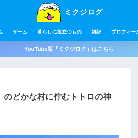
ミクジログ
ム
ゲーム
暮らしに役立つもの
雑記
プロフィー
YouTube版「ミクジログ」はこちら
」のどかな村に佇むトトロの神