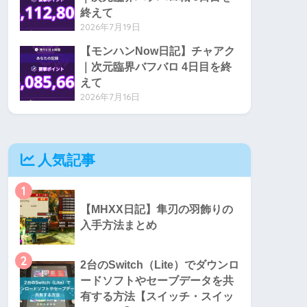
終えて
2026年7月19日
【モンハンNow日記】チャアク
｜次元臨界バフバロ 4日目を終
えて
2026年7月16日
人気記事
1
【MHXX日記】隼刃の羽飾りの
入手方法まとめ
2
2台のSwitch（Lite）でダウンロ
ードソフトやセーブデータを共
有する方法【スイッチ・スイッ