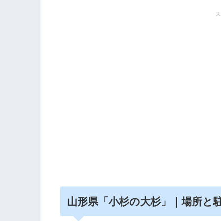
ス
山形県「小杉の大杉」｜場所と