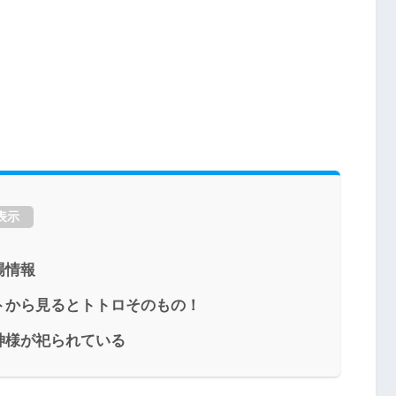
表示
場情報
トから見るとトトロそのもの！
神様が祀られている