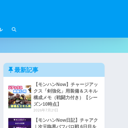
ル
最新記事
【モンハンNow】チャージアッ
クス「剣強化」用装備＆スキル
構成メモ（戦闘力付き）【シー
ズン10時点】
2026年7月21日
【モンハンNow日記】チャアク
｜次元臨界バフバロ戦 6日目を