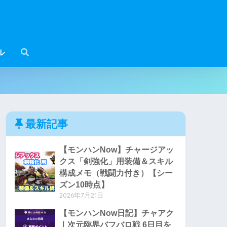
ル
最新記事
【モンハンNow】チャージアッ
クス「剣強化」用装備＆スキル
構成メモ（戦闘力付き）【シー
ズン10時点】
2026年7月21日
【モンハンNow日記】チャアク
｜次元臨界バフバロ戦 6日目を