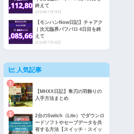
終えて
2026年7月19日
【モンハンNow日記】チャアク
｜次元臨界バフバロ 4日目を終
えて
2026年7月16日
人気記事
1
【MHXX日記】隼刃の羽飾りの
入手方法まとめ
2
2台のSwitch（Lite）でダウンロ
ードソフトやセーブデータを共
有する方法【スイッチ・スイッ