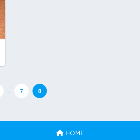
…
7
8
HOME