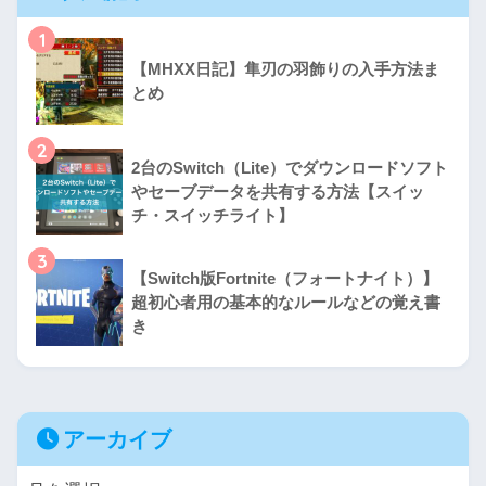
1
【MHXX日記】隼刃の羽飾りの入手方法ま
とめ
2
2台のSwitch（Lite）でダウンロードソフト
やセーブデータを共有する方法【スイッ
チ・スイッチライト】
3
【Switch版Fortnite（フォートナイト）】
超初心者用の基本的なルールなどの覚え書
き
アーカイブ