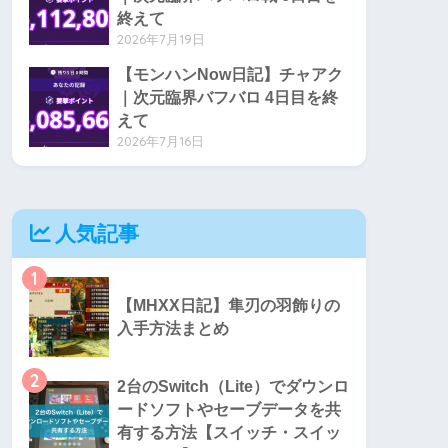
終えて
2026年7月19日
【モンハンNow日記】チャアク
｜次元臨界バフバロ 4日目を終
えて
2026年7月16日
人気記事
1
【MHXX日記】隼刃の羽飾りの
入手方法まとめ
2
2台のSwitch（Lite）でダウンロ
ードソフトやセーブデータを共
有する方法【スイッチ・スイッ