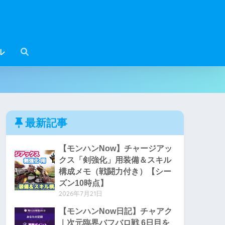
ル
最新記事
【モンハンNow】チャージアッ
クス「剣強化」用装備＆スキル
構成メモ（戦闘力付き）【シー
ズン10時点】
2026年7月21日
【モンハンNow日記】チャアク
｜次元臨界バフバロ戦 6日目を