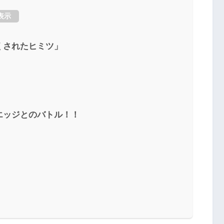
表示
くされたヒミツ」
エッジとのバトル！！