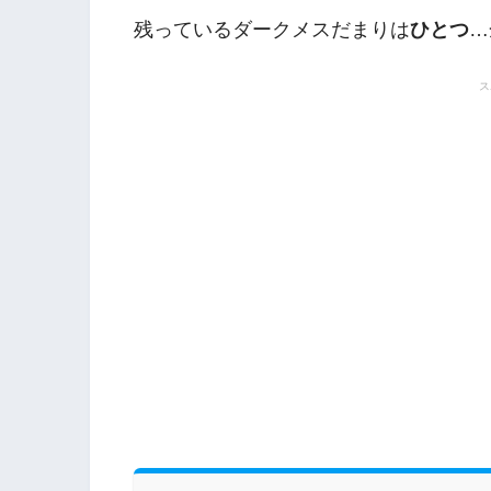
トル日記】
残っているダークメスだまりは
ひとつ
…
ス