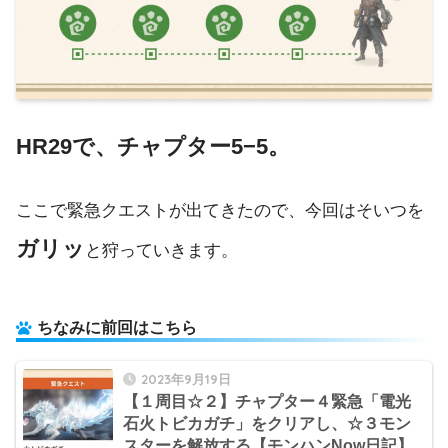
HR29で、チャプター5−5。
ここで緊急クエストが出てきたので、今回はそいつを
ガリッ
と狩っていきます。
ちなみに前回はこちら
2023年9月19日
【１周目☆２】チャプター４緊急「電光
石火トビカガチ」をクリアし、☆３モン
スターを解放する【モンハンNow日記】