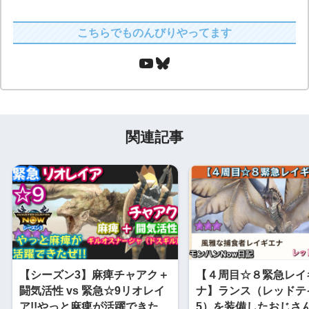
こちらでものんびりやってます
関連記事
【シーズン3】麻痺チャアク＋
【４周目☆８緊急レイ
闘気活性 vs 緊急☆9リオレイ
ナ】ランス（レッドテイ
ア!!やっと麻痺が活躍できた
5）を装備したおじさ