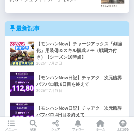
最新記事
【モンハンNow】チャージアックス「剣強
化」用装備＆スキル構成メモ（戦闘力付
き）【シーズン10時点】
2026年7月21日
【モンハンNow日記】チャアク｜次元臨界
バフバロ戦 6日目を終えて
2026年7月19日
【モンハンNow日記】チャアク｜次元臨界
バフバロ 4日目を終えて
2026年7月16日
メニュー
検索
シェア
フォロー
ホーム
上に戻る