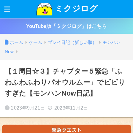
ミクジログ
YouTube版「ミクジログ」はこちら
ホーム
ゲーム
プレイ日記（新しい順）
モンハン
Now
【１周目☆３】チャプター５緊急「ふ
わふわふわりパオウルムー」でビビり
すぎた【モンハンNow日記】
2023年9月21日
2023年11月2日