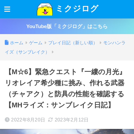
ミクジログ
YouTube版「ミクジログ」はこちら
ホーム
ゲーム
プレイ日記（新しい順）
モンハンラ
イズ（サンブレイク）
【M☆6】緊急クエスト『一縷の月光』
リオレイア希少種に挑み、作れる武器
（チャアク）と防具の性能を確認する
【MHライズ：サンブレイク日記】
2022年8月20日
2023年2月12日