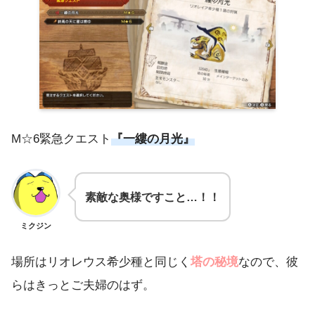
M☆6緊急クエスト
『一縷の月光』
素敵な奥様ですこと…！！
ミクジン
場所はリオレウス希少種と同じく
塔の秘境
なので、彼
らはきっとご夫婦のはず。