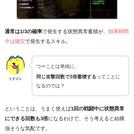
通常は1/3の確率
で発生する状態異常蓄積が、
効果時間
中は確定
で発生するスキル。
つーことは単純に、
同じ攻撃回数で3倍蓄積する
ってことに
ミクジン
なるのでは？
ということは、うまく使えば
1回の戦闘中に状態異常
にできる回数も3倍
になるわけで、そう考えると結構
強そうな気配です。