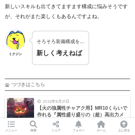
新しいスキルも出てきてますます構成に悩みそうです
が、それがまた楽しくもあるんですよね。
そろそろ装備構成を…
新しく考えねば
ミクジン
つづきはこちら
2022年8月21日
【火の強属性チャアク用】MR10くらいで
作れる『属性盛り盛りの（超）高出力メ
イン装備』を考えてみた【MHライズ：サ
ンブレイク日記】
メニュー
検索
シェア
フォロー
ホーム
上に戻る