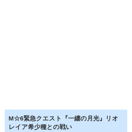
M☆6緊急クエスト『一縷の月光』リオ
レイア希少種との戦い