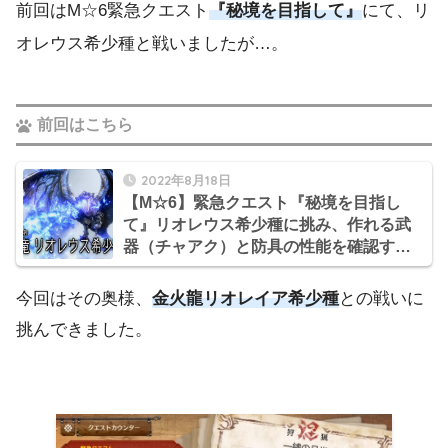
前回はM☆6緊急クエスト
『秘境を目指して』
にて、リ
オレウス希少種と戦いましたが…。
前回はこちら
2022年8月18日
【M☆6】緊急クエスト『秘境を目指し
て』リオレウス希少種に挑み、作れる武
器（チャアク）と防具の性能を確認する
【MHライズ：サンブレイク日記】
今回はその奥様、
金火龍
リオレイア希少種
との戦いに
挑んできました。