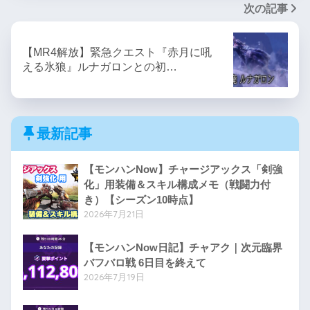
次の記事
【MR4解放】緊急クエスト『赤月に吼
える氷狼』ルナガロンとの初…
最新記事
【モンハンNow】チャージアックス「剣強
化」用装備＆スキル構成メモ（戦闘力付
き）【シーズン10時点】
2026年7月21日
【モンハンNow日記】チャアク｜次元臨界
バフバロ戦 6日目を終えて
2026年7月19日