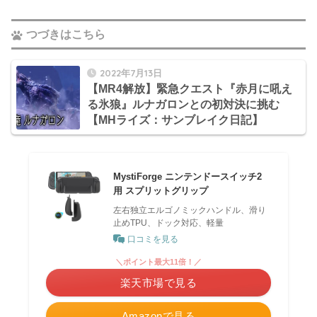
つづきはこちら
2022年7月13日
【MR4解放】緊急クエスト『赤月に吼え
る氷狼』ルナガロンとの初対決に挑む
【MHライズ：サンブレイク日記】
MystiForge ニンテンドースイッチ2
用 スプリットグリップ
左右独立エルゴノミックハンドル、滑り
止めTPU、ドック対応、軽量
口コミを見る
＼ポイント最大11倍！／
楽天市場で見る
Amazonで見る