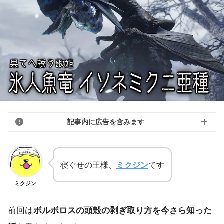
記事内に広告を含みます
寝ぐせの王様、
ミクジン
です
ミクジン
前回は
ボルボロスの頭殻の剥ぎ取り方を今さら知った