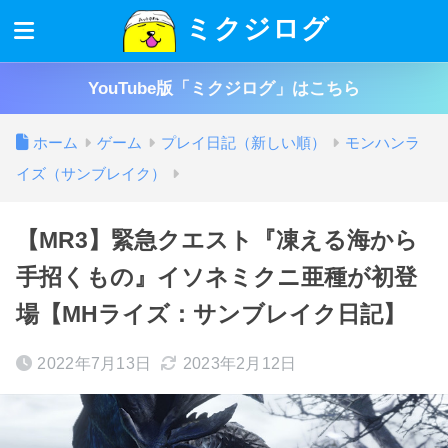
ミクジログ
YouTube版「ミクジログ」はこちら
ホーム
ゲーム
プレイ日記（新しい順）
モンハンラ
イズ（サンブレイク）
【MR3】緊急クエスト『凍える海から
手招くもの』イソネミクニ亜種が初登
場【MHライズ：サンブレイク日記】
2022年7月13日
2023年2月12日