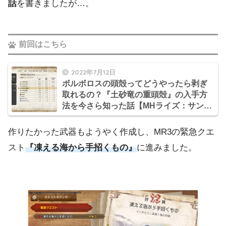
話
を書きましたが…。
前回はこちら
2022年7月12日
ボルボロスの頭殻ってどうやったら剥ぎ
取れるの？『土砂竜の重頭殻』の入手方
法を今さら知った話【MHライズ：サンブ
レイク日記】
作りたかった武器もようやく作成し、MR3の緊急クエ
スト
『凍える海から手招くもの』
に進みました。