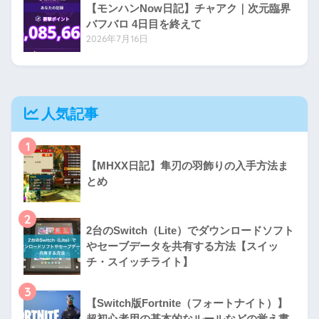
【モンハンNow日記】チャアク｜次元臨界
バフバロ 4日目を終えて
2026年7月16日
人気記事
1
【MHXX日記】隼刃の羽飾りの入手方法ま
とめ
2
2台のSwitch（Lite）でダウンロードソフト
やセーブデータを共有する方法【スイッ
チ・スイッチライト】
3
【Switch版Fortnite（フォートナイト）】
超初心者用の基本的なルールなどの覚え書