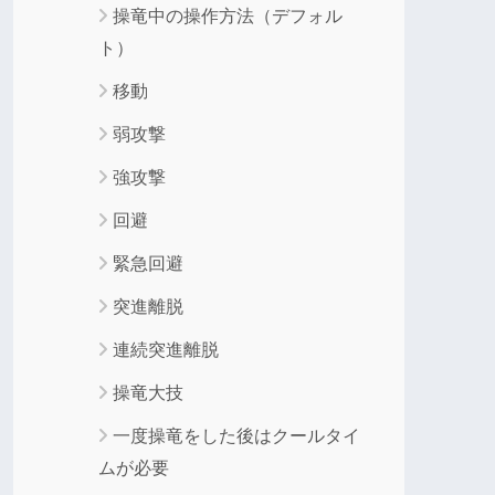
操竜中の操作方法（デフォル
ト）
移動
弱攻撃
強攻撃
回避
緊急回避
突進離脱
連続突進離脱
操竜大技
一度操竜をした後はクールタイ
ムが必要