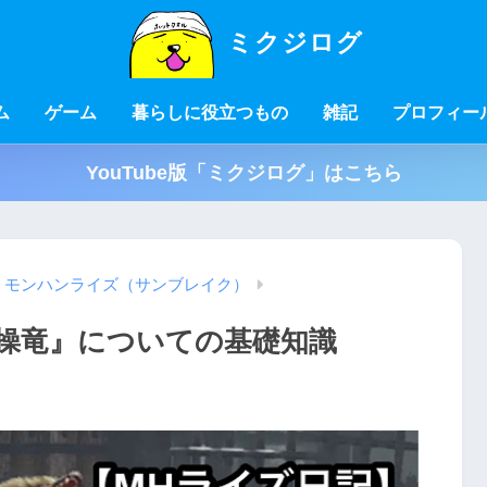
ミクジログ
ム
ゲーム
暮らしに役立つもの
雑記
プロフィー
YouTube版「ミクジログ」はこちら
モンハンライズ（サンブレイク）
操竜』についての基礎知識