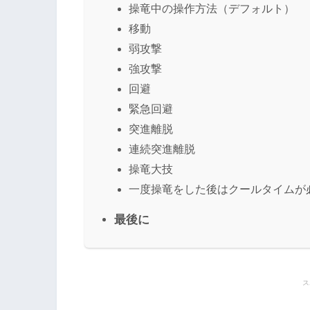
操竜中の操作方法（デフォルト）
移動
弱攻撃
強攻撃
回避
緊急回避
突進離脱
連続突進離脱
操竜大技
一度操竜をした後はクールタイムが
最後に
ス