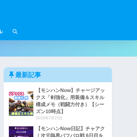
ル
最新記事
【モンハンNow】チャージアッ
クス「剣強化」用装備＆スキル
構成メモ（戦闘力付き）【シー
ズン10時点】
2026年7月21日
【モンハンNow日記】チャアク
｜次元臨界バフバロ戦 6日目を