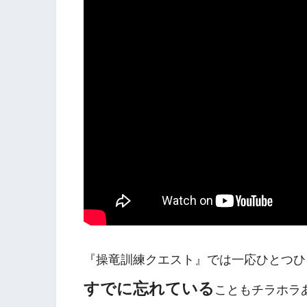
『操竜訓練クエスト』では一応ひとつひ
すでに忘れている
こともチラホラ