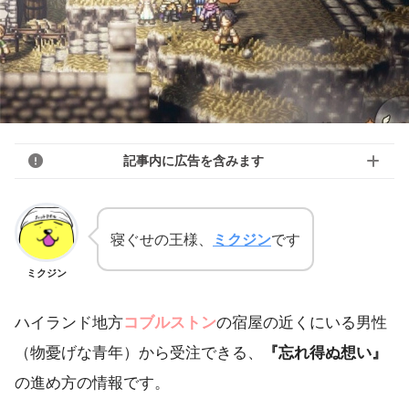
記事内に広告を含みます
寝ぐせの王様、
ミクジン
です
ミクジン
ハイランド地方
コブルストン
の宿屋の近くにいる男性
（物憂げな青年）から受注できる、
『忘れ得ぬ想い』
の進め方の情報です。