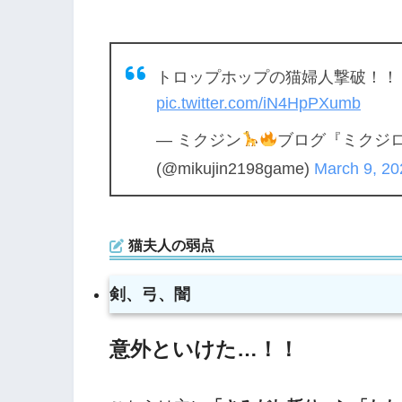
トロップホップの猫婦人撃破！
pic.twitter.com/iN4HpPXumb
— ミクジン
ブログ『ミクジ
(@mikujin2198game)
March 9, 20
猫夫人の弱点
剣、弓、闇
意外といけた…！！