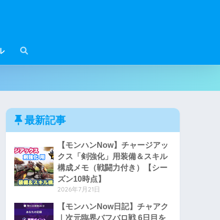
ル
最新記事
【モンハンNow】チャージアッ
クス「剣強化」用装備＆スキル
構成メモ（戦闘力付き）【シー
ズン10時点】
2026年7月21日
【モンハンNow日記】チャアク
｜次元臨界バフバロ戦 6日目を