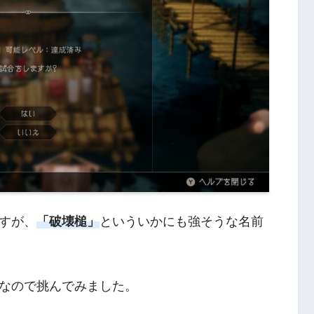
すが、
「破壊槌」
といういかにも強そうな名前
なので挑んでみました。