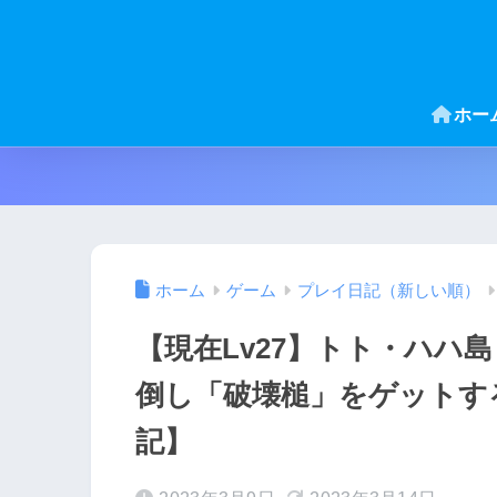
ホー
ホーム
ゲーム
プレイ日記（新しい順）
【現在Lv27】トト・ハハ
倒し「破壊槌」をゲットす
記】