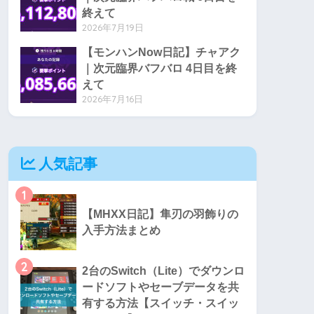
終えて
2026年7月19日
【モンハンNow日記】チャアク
｜次元臨界バフバロ 4日目を終
えて
2026年7月16日
人気記事
1
【MHXX日記】隼刃の羽飾りの
入手方法まとめ
2
2台のSwitch（Lite）でダウンロ
ードソフトやセーブデータを共
有する方法【スイッチ・スイッ