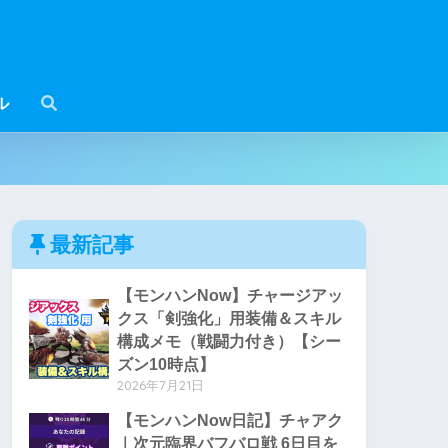
ル
最新記事
【モンハンNow】チャージアッ
クス「剣強化」用装備＆スキル
構成メモ（戦闘力付き）【シー
ズン10時点】
2026年7月21日
【モンハンNow日記】チャアク
｜次元臨界バフバロ戦 6日目を