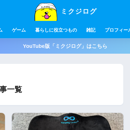
ミクジログ
ム
ゲーム
暮らしに役立つもの
雑記
プロフィー
YouTube版「ミクジログ」はこちら
事一覧