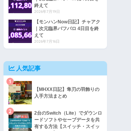
終えて
2026年7月19日
【モンハンNow日記】チャアク
｜次元臨界バフバロ 4日目を終
えて
2026年7月16日
人気記事
1
【MHXX日記】隼刃の羽飾りの
入手方法まとめ
2
2台のSwitch（Lite）でダウンロ
ードソフトやセーブデータを共
有する方法【スイッチ・スイッ