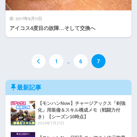
2017年8月11日
アイコス4度目の故障…そして交換へ
1
…
6
7
最新記事
【モンハンNow】チャージアックス「剣強
化」用装備＆スキル構成メモ（戦闘力付
き）【シーズン10時点】
2026年7月21日