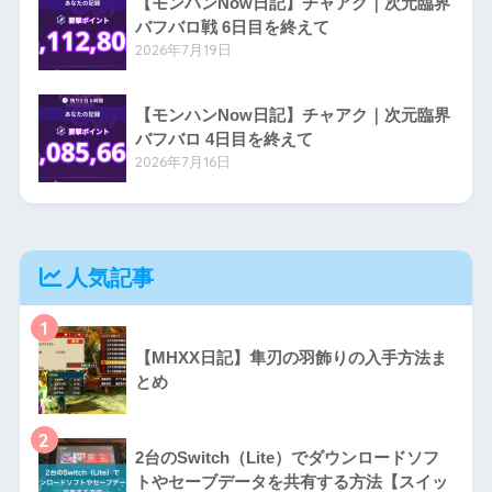
【モンハンNow日記】チャアク｜次元臨界
バフバロ戦 6日目を終えて
2026年7月19日
【モンハンNow日記】チャアク｜次元臨界
バフバロ 4日目を終えて
2026年7月16日
人気記事
1
【MHXX日記】隼刃の羽飾りの入手方法ま
とめ
2
2台のSwitch（Lite）でダウンロードソフ
トやセーブデータを共有する方法【スイッ