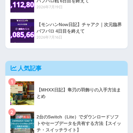
バフバロ戦 6日目を終えて
2026年7月19日
【モンハンNow日記】チャアク｜次元臨界
バフバロ 4日目を終えて
2026年7月16日
人気記事
1
【MHXX日記】隼刃の羽飾りの入手方法ま
とめ
2
2台のSwitch（Lite）でダウンロードソフ
トやセーブデータを共有する方法【スイッ
チ・スイッチライト】