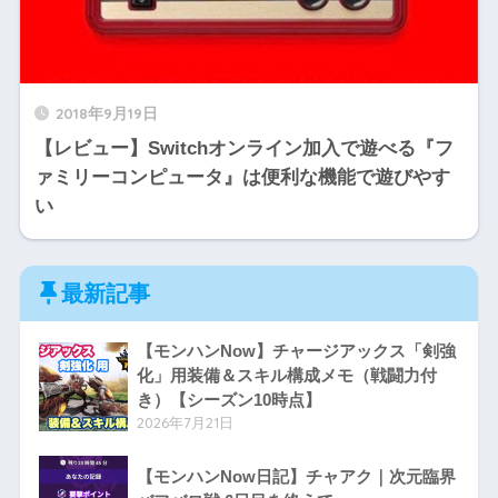
2018年9月19日
【レビュー】Switchオンライン加入で遊べる『フ
ァミリーコンピュータ』は便利な機能で遊びやす
い
最新記事
【モンハンNow】チャージアックス「剣強
化」用装備＆スキル構成メモ（戦闘力付
き）【シーズン10時点】
2026年7月21日
【モンハンNow日記】チャアク｜次元臨界