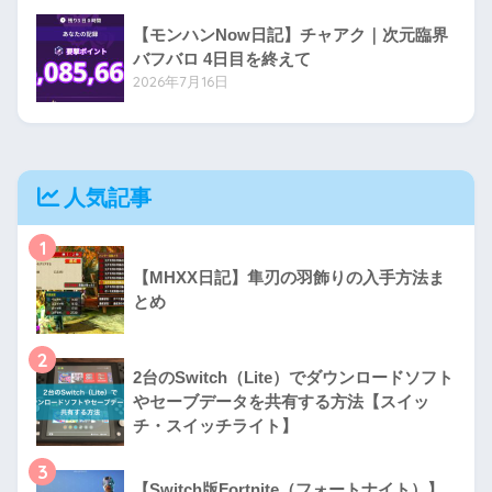
【モンハンNow日記】チャアク｜次元臨界
バフバロ 4日目を終えて
2026年7月16日
人気記事
1
【MHXX日記】隼刃の羽飾りの入手方法ま
とめ
2
2台のSwitch（Lite）でダウンロードソフト
やセーブデータを共有する方法【スイッ
チ・スイッチライト】
3
【Switch版Fortnite（フォートナイト）】