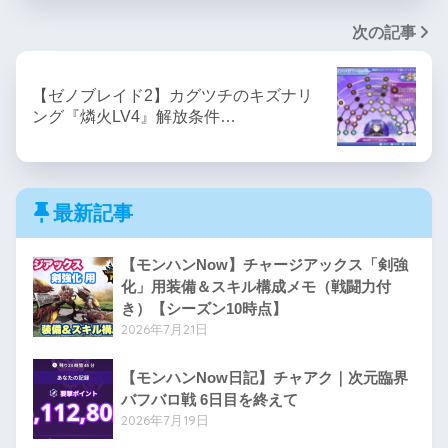
次の記事
【ゼノブレイド2】カグツチのキズナリ
ング『燐火LV4』解放条件…
最新記事
【モンハンNow】チャージアックス「剣強
化」用装備＆スキル構成メモ（戦闘力付
き）【シーズン10時点】
2026年7月21日
【モンハンNow日記】チャアク｜次元臨界
バフバロ戦 6日目を終えて
2026年7月19日