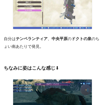
自分は
テンペランティア
、
中央平原
の
ドクトの泉
のち
ょい南あたりで発見。
ちなみに姿はこんな感じ
⬇︎