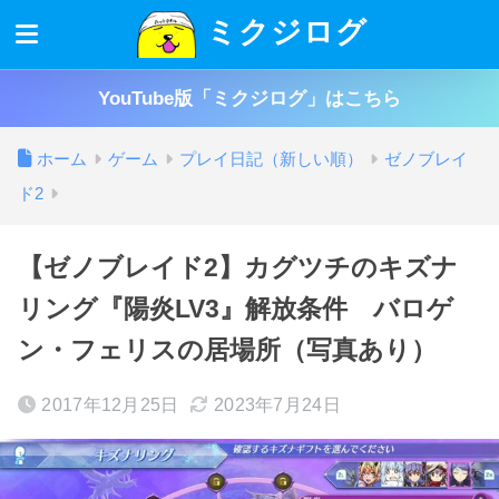
ミクジログ
YouTube版「ミクジログ」はこちら
ホーム
ゲーム
プレイ日記（新しい順）
ゼノブレイ
ド2
【ゼノブレイド2】カグツチのキズナ
リング『陽炎LV3』解放条件 バロゲ
ン・フェリスの居場所（写真あり）
2017年12月25日
2023年7月24日