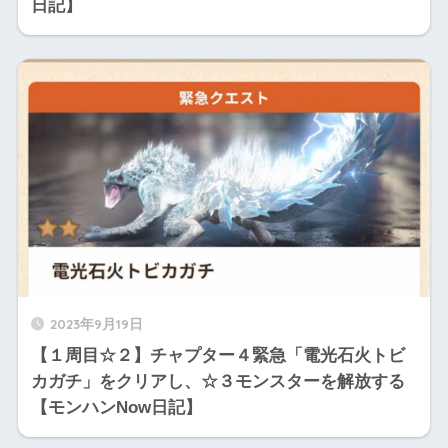
日記】
2023年9月19日
【１周目☆２】チャプター４緊急「電光石火トビ
カガチ」をクリアし、☆３モンスターを解放する
【モンハンNow日記】