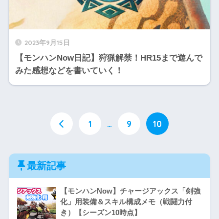
2023年9月15日
【モンハンNow日記】狩猟解禁！HR15まで遊んで
みた感想などを書いていく！
1
…
9
10
最新記事
【モンハンNow】チャージアックス「剣強
化」用装備＆スキル構成メモ（戦闘力付
き）【シーズン10時点】