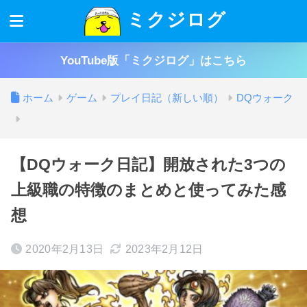
ミクジログ
YouTube版「ミクジログ」はこちら
ホーム
ゲーム
プレイ日記（新しい順）
DQウォーク
【DQウォーク日記】開放された3つの
上級職の特徴のまとめと使ってみた感
想
2020年2月13日
2023年2月12日