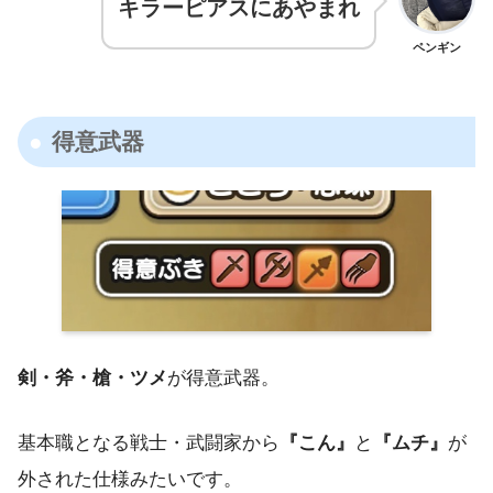
キラーピアスにあやまれ
ペンギン
得意武器
剣・斧・槍・ツメ
が得意武器。
基本職となる戦士・武闘家から
『こん』
と
『ムチ』
が
外された仕様みたいです。