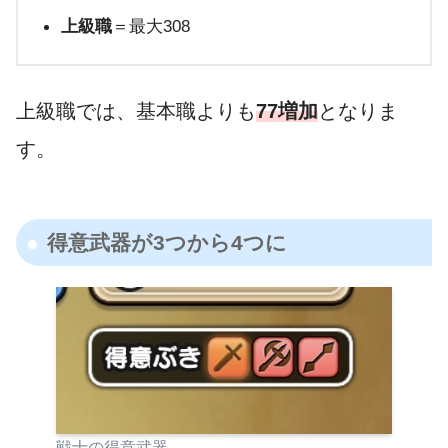
上級職
＝最大308
上級職では、基本職よりも
77増加
となりま
す。
得意武器が3つから4つに
戦士の得意武器