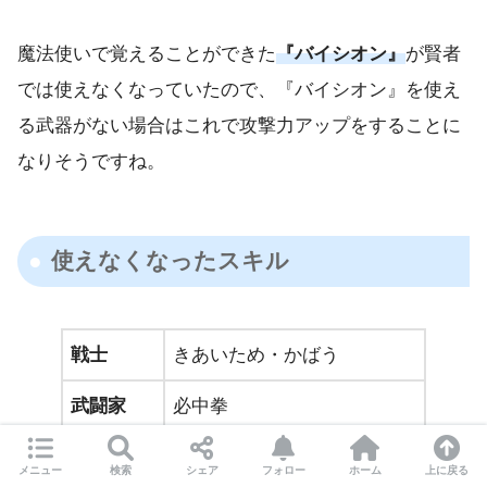
魔法使いで覚えることができた
『バイシオン』
が賢者
では使えなくなっていたので、『バイシオン』を使え
る武器がない場合はこれで攻撃力アップをすることに
なりそうですね。
使えなくなったスキル
戦士
きあいため・かばう
武闘家
必中拳
メニュー
検索
シェア
フォロー
ホーム
上に戻る
上記のスキルはバトルマスターでは使うことができな