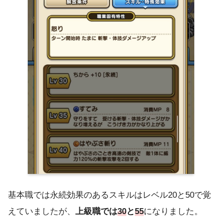
基本職では永続効果のあるスキルはレベル20と50で覚
えていましたが、
上級職では
30
と
55
になりました。