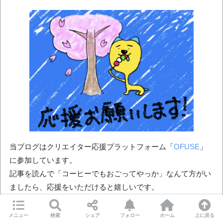
当ブログはクリエイター応援プラットフォーム「
OFUSE
」
に参加しています。
記事を読んで「コーヒーでもおごってやっか」なんて方がい
ましたら、応援をいただけると嬉しいです。
長文でも、一言でも、スタンプのみでも、ブログ運営の励み
になります。
メニュー
検索
シェア
フォロー
ホーム
上に戻る