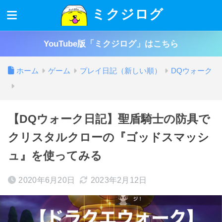
ミクジログ
YouTube版「ミクジログ」はこちら
ホーム
ゲーム
プレイ日記（新しい順）
DQウォーク
【DQウォーク日記】聖盾騎士の防具で
クリスタルクローの『ゴッドスマッシ
ュ』を使ってみる
2020年6月20日
2023年2月12日