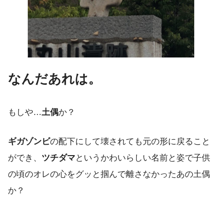
なんだあれは。
もしや…
土偶
か？
ギガゾンビ
の配下にして壊されても元の形に戻ること
ができ、
ツチダマ
というかわいらしい名前と姿で子供
の頃のオレの心をグッと掴んで離さなかったあの土偶
か？