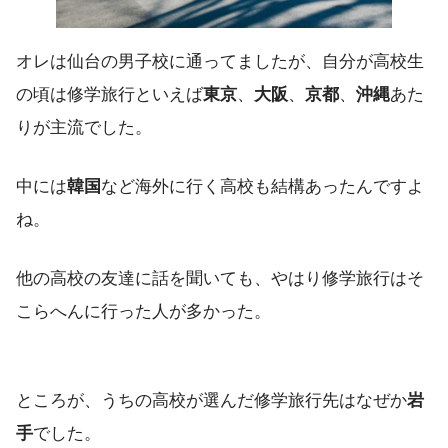
オレは仙台の男子校に通ってましたが、自分が高校生
の頃は修学旅行といえば
東京
、
大阪
、
京都
、
沖縄
あた
りが主流でした。
中には
韓国
など海外に行く高校も結構あったんですよ
ね。
他の高校の友達に話を聞いても、やはり修学旅行はそ
こらへんに行った人が多かった。
ところが、うちの高校が選んだ修学旅行先はなぜか
岩
手
でした。