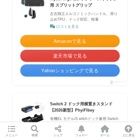
用 スプリットグリップ
左右独立エルゴノミックハンドル、滑り
止めTPU、ドック対応、軽量
口コミを見る
Amazonで見る
楽天市場で見る
Yahooショッピングで見る
ポチップ
Switch 2 ドック用横置きスタンド
【2026新型】PhyiFlbey
有機EL モデル/S witchドック兼用 Switch
2 スタンド対応
口コミを見る
メニュー
検索
シェア
フォロー
ホーム
上に戻る