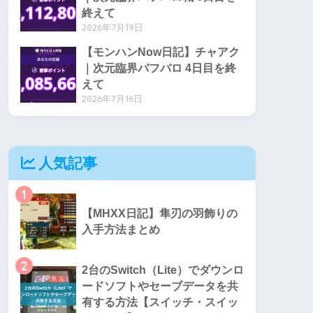
終えて
2026年7月19日
【モンハンNow日記】チャアク
｜次元臨界バフバロ 4日目を終
えて
2026年7月16日
人気記事
1
【MHXX日記】隼刃の羽飾りの
入手方法まとめ
2
2台のSwitch（Lite）でダウンロ
ードソフトやセーブデータを共
有する方法【スイッチ・スイッ