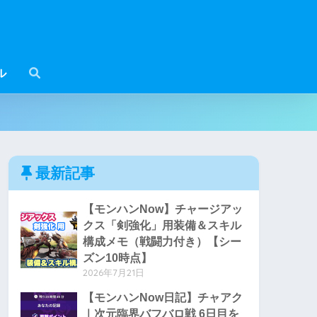
ル
最新記事
【モンハンNow】チャージアッ
クス「剣強化」用装備＆スキル
構成メモ（戦闘力付き）【シー
ズン10時点】
2026年7月21日
【モンハンNow日記】チャアク
｜次元臨界バフバロ戦 6日目を