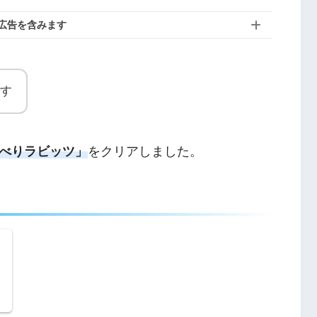
広告を含みます
す
べりラビッツ」
をクリアしました。
シ