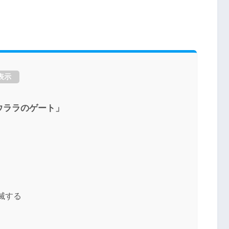
表示
ウララのゲート」
滅する