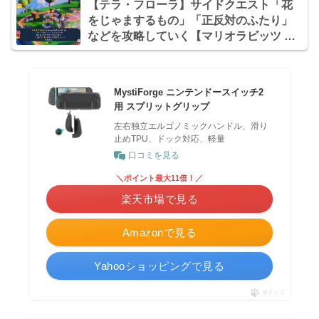
【テラ・フローラ】サイドクエスト「花
をじゃまするもの」「正反対のふたり」
などを攻略していく【マリオラビッツ ギ
ャラクシーバトル日記】
MystiForge ニンテンドースイッチ2
用 スプリットグリップ
左右独立エルゴノミックハンドル、滑り
止めTPU、ドック対応、軽量
口コミを見る
＼ポイント最大11倍！／
楽天市場で見る
Amazonで見る
Yahooショッピングで見る
ポチップ