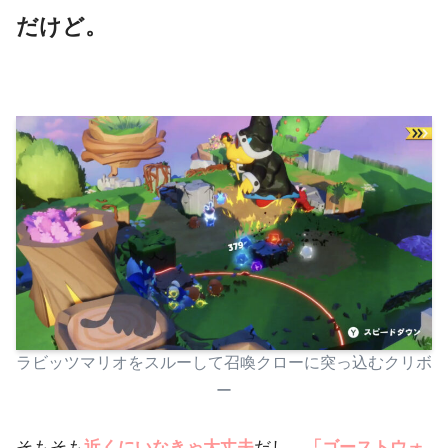
だけど。
ラビッツマリオをスルーして召喚クローに突っ込むクリボ
ー
そもそも
近くにいなきゃ大丈夫
だし、
「ゴーストウォ