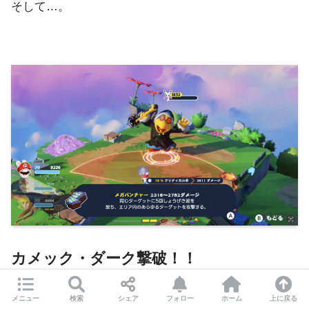
そして…。
カメック・ダーク撃破！！
メニュー
検索
シェア
フォロー
ホーム
上に戻る
いろいろ失敗（動画参照）もしましたが、運良くノー