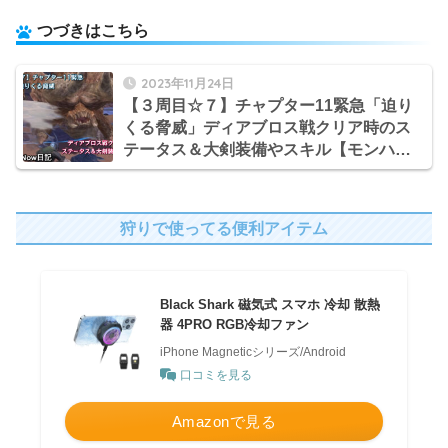
つづきはこちら
2023年11月24日
【３周目☆７】チャプター11緊急「迫り
くる脅威」ディアブロス戦クリア時のス
テータス＆大剣装備やスキル【モンハン
Now日記】
狩りで使ってる便利アイテム
Black Shark 磁気式 スマホ 冷却 散熱
器 4PRO RGB冷却ファン
iPhone Magneticシリーズ/Android
口コミを見る
Amazonで見る