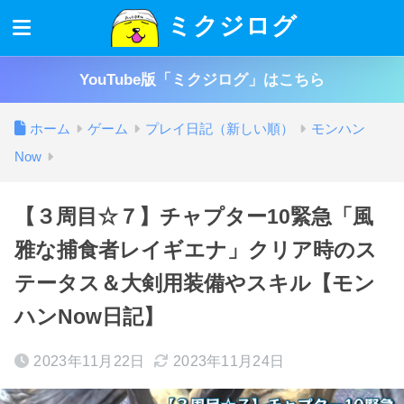
ミクジログ
YouTube版「ミクジログ」はこちら
ホーム
ゲーム
プレイ日記（新しい順）
モンハン
Now
【３周目☆７】チャプター10緊急「風
雅な捕食者レイギエナ」クリア時のス
テータス＆大剣用装備やスキル【モン
ハンNow日記】
2023年11月22日
2023年11月24日