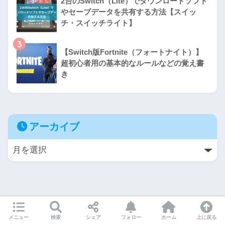
2台のSwitch（Lite）でダウンロードソフト
やセーブデータを共有する方法【スイッ
チ・スイッチライト】
3
【Switch版Fortnite（フォートナイト）】
超初心者用の基本的なルールなどの覚え書
き
アーカイブ
HOME
メニュー
検索
シェア
フォロー
ホーム
上に戻る