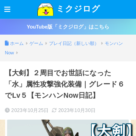
ミクジログ
YouTube版「ミクジログ」はこちら
ホーム
ゲーム
プレイ日記（新しい順）
モンハン
Now
【大剣】２周目でお世話になった
「水」属性攻撃強化装備｜グレード６
でLv５【モンハンNow日記】
2023年10月25日
2023年10月30日