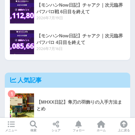
【モンハンNow日記】チャアク｜次元臨界
バフバロ戦 6日目を終えて
2026年7月19日
【モンハンNow日記】チャアク｜次元臨界
バフバロ 4日目を終えて
2026年7月16日
人気記事
1
【MHXX日記】隼刃の羽飾りの入手方法ま
とめ
2
2台のSwitch（Lite）でダウンロードソフト
メニュー
検索
シェア
フォロー
ホーム
上に戻る