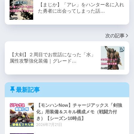
【まじか】「アレ」をハンター名に入れ
た勇者に出会ってしまった話…
次の記事
【大剣】２周目でお世話になった「水」
属性攻撃強化装備｜グレード…
最新記事
【モンハンNow】チャージアックス「剣強
化」用装備＆スキル構成メモ（戦闘力付
き）【シーズン10時点】
2026年7月21日