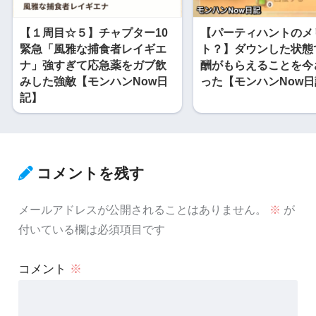
【１周目☆５】チャプター10
【パーティハントのメ
緊急「風雅な捕食者レイギエ
ト？】ダウンした状態
ナ」強すぎて応急薬をガブ飲
酬がもらえることを今
みした強敵【モンハンNow日
った【モンハンNow
記】
コメントを残す
メールアドレスが公開されることはありません。
※
が
付いている欄は必須項目です
コメント
※