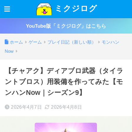
ミクジログ
YouTube版「ミクジログ」はこちら
ホーム
ゲーム
プレイ日記（新しい順）
モンハン
Now
【チャアク】ディアブロ武器（タイラ
ントブロス）用装備を作ってみた【モ
ンハンNow｜シーズン9】
2026年4月7日
2026年4月8日