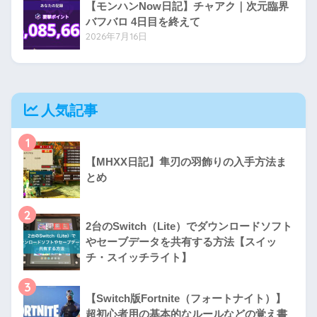
【モンハンNow日記】チャアク｜次元臨界
バフバロ 4日目を終えて
2026年7月16日
人気記事
1
【MHXX日記】隼刃の羽飾りの入手方法ま
とめ
2
2台のSwitch（Lite）でダウンロードソフト
やセーブデータを共有する方法【スイッ
チ・スイッチライト】
3
【Switch版Fortnite（フォートナイト）】
超初心者用の基本的なルールなどの覚え書