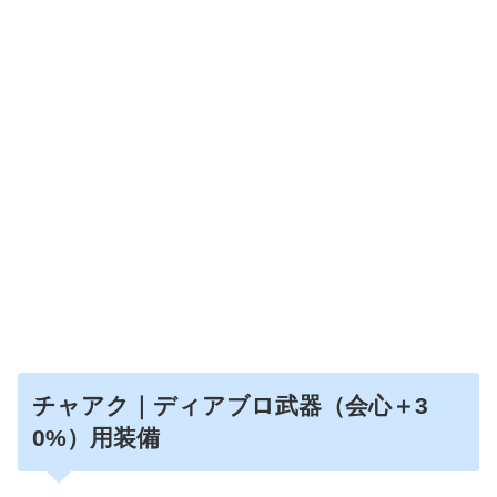
チャアク｜ディアブロ武器（会心＋3
0%）用装備