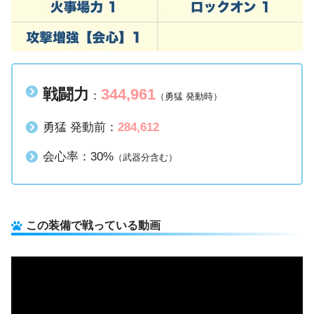
戦闘力
344,961
：
（勇猛 発動時）
勇猛 発動前：
284,612
会心率：30%
（武器分含む）
この装備で戦っている動画