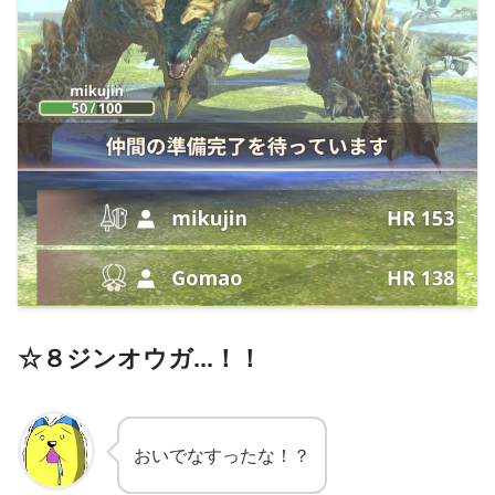
☆８ジンオウガ
.
.
.
！！
おいでなすったな！？