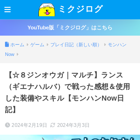
ミクジログ
YouTube版「ミクジログ」はこちら
ホーム
ゲーム
プレイ日記（新しい順）
モンハン
Now
【☆８ジンオウガ｜マルチ】ランス
（ギエナハルバ）で戦った感想＆使用
した装備やスキル【モンハンNow日
記】
2024年2月19日
2024年3月3日