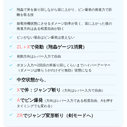
翔蟲で斧を振り回しながら宙に上がり、ビン爆発の推進力で距
離を取る技
操竜待機状態にさせるダメージ効率が良く、宙に上がった後の
推進方向はある程度自由が効く
ビンがない場合はビン爆発は使えない
ZL＋X
で発動（翔蟲ゲージ1消費）
発動方向はレバー入力で自由
ボタン入力〜2回目の斧振り回しくらいまでハイパーアーマー
（ダメージは喰らうがのけぞり無効）状態になる
中空状態から、
X
で斧：ジャンプ斬り
（方向はレバー入力で自由）
A
でビン爆発
（方向はレバー入力である程度自由、Aを押す
タイミングでも変わる）
ZR
でジャンプ変形斬り（剣モードへ）