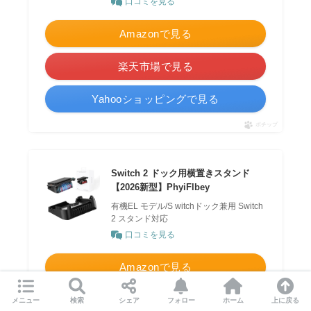
口コミを見る
Amazonで見る
楽天市場で見る
Yahooショッピングで見る
ポチップ
Switch 2 ドック用横置きスタンド
【2026新型】PhyiFlbey
有機EL モデル/S witchドック兼用 Switch
2 スタンド対応
口コミを見る
Amazonで見る
楽天市場で見る
メニュー
検索
シェア
フォロー
ホーム
上に戻る