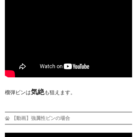
気絶
榴弾ビンは
も狙えます。
【動画】強属性ビンの場合