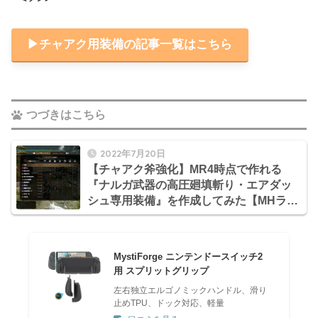
▶︎チャアク用装備の記事一覧はこちら
つづきはこちら
2022年7月20日
【チャアク斧強化】MR4時点で作れる
『ナルガ武器の高圧廻填斬り・エアダッ
シュ専用装備』を作成してみた【MHライ
ズ：サンブレイク日記】
MystiForge ニンテンドースイッチ2
用 スプリットグリップ
左右独立エルゴノミックハンドル、滑り
止めTPU、ドック対応、軽量