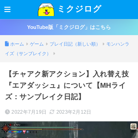
ミクジログ
YouTube版「ミクジログ」はこちら
ホーム
ゲーム
プレイ日記（新しい順）
モンハンラ
イズ（サンブレイク）
【チャアク新アクション】入れ替え技
『エアダッシュ』について【MHライ
ズ：サンブレイク日記】
2022年7月19日
2023年2月12日