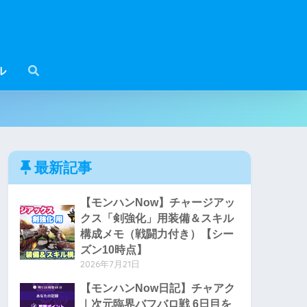
ル
最新記事
【モンハンNow】チャージアッ
クス「剣強化」用装備＆スキル
構成メモ（戦闘力付き）【シー
ズン10時点】
2026年7月21日
【モンハンNow日記】チャアク
｜次元臨界バフバロ戦 6日目を