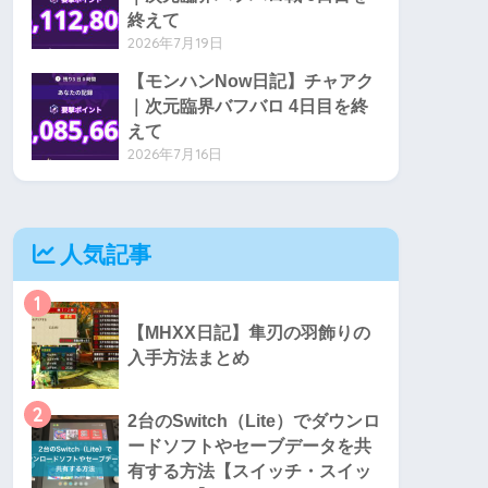
終えて
2026年7月19日
【モンハンNow日記】チャアク
｜次元臨界バフバロ 4日目を終
えて
2026年7月16日
人気記事
1
【MHXX日記】隼刃の羽飾りの
入手方法まとめ
2
2台のSwitch（Lite）でダウンロ
ードソフトやセーブデータを共
有する方法【スイッチ・スイッ