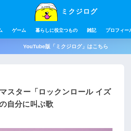
ミクジログ
ム
ゲーム
暮らしに役立つもの
雑記
プロフィー
YouTube版「ミクジログ」はこちら
ボマスター「ロックンロール イズ
の自分に叫ぶ歌