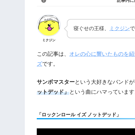
記事内に
寝ぐせの王様、
ミクジン
で
ミクジン
この記事は、
オレの心に響いたものを紹
ズ
です。
サンボマスター
という大好きなバンドが
ットデッド」
という曲にハマっています
「ロックンロール イズ ノットデッド」