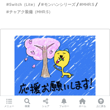
Switch（Lite）
モンハンシリーズ
MHR:S
チャアク装備（MHR:S）
当ブログはクリエイター応援プラットフォーム「
OFUSE
」
メニュー
検索
シェア
フォロー
ホーム
上に戻る
に参加しています。