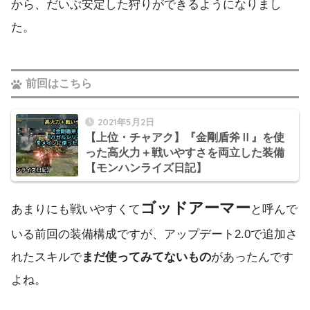
から、だいぶ安定した狩りができるようになりまし
た。
前回はこちら
2021年5月2日
【上位・チャアク】『金剛盾斧Ⅱ』を使
った高火力＋戦いやすさを両立した装備
【モンハンライズ日記】
ゴッドアーマー
あまりにも戦いやすくて
と呼んで
いる前回の装備構成ですが、アップデート2.0で追加さ
れたスキルで
まだ使ってみてないもの
があったんです
よね。