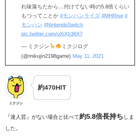
れ味落ちたから…付けてない時の5.8倍くらい
もつってことか
#モンハンライズ
#MHRise
#
モンハン
#NintendoSwitch
pic.twitter.com/uXiXIj36X7
— ミクジン
ミクジログ
(@mikujin2198game)
May 11, 2021
約470HIT
ミクジン
約5.8倍長持ち
『達人芸』がない場合と比べて
しま
した。