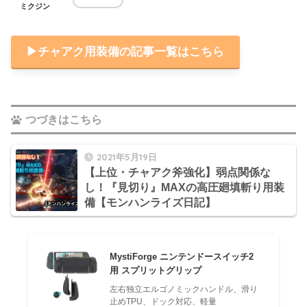
ミクジン
▶︎チャアク用装備の記事一覧はこちら
つづきはこちら
2021年5月19日
【上位・チャアク斧強化】弱点関係な
し！『見切り』MAXの高圧廻填斬り用装
備【モンハンライズ日記】
MystiForge ニンテンドースイッチ2
用 スプリットグリップ
左右独立エルゴノミックハンドル、滑り
止めTPU、ドック対応、軽量