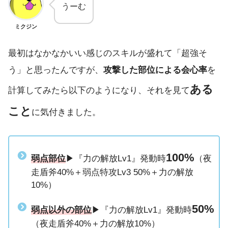
うーむ
ミクジン
最初はなかなかいい感じのスキルが盛れて「超強そ
う」と思ったんですが、
攻撃した部位による会心率
を
ある
計算してみたら以下のようになり、それを見て
こと
に気付きました。
100%
弱点部位
▶︎『力の解放Lv1』発動時
（夜
走盾斧40%＋弱点特攻Lv3 50%＋力の解放
10%）
50%
弱点以外の部位
▶︎『力の解放Lv1』発動時
（夜走盾斧40%＋力の解放10%）