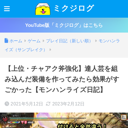
ミクジログ
YouTube版「ミクジログ」はこちら
ホーム
ゲーム
プレイ日記（新しい順）
モンハンラ
イズ（サンブレイク）
【上位・チャアク斧強化】達人芸を組
み込んだ装備を作ってみたら効果がす
ごかった【モンハンライズ日記】
2021年5月12日
2023年2月12日