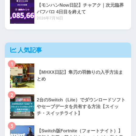
【モンハンNow日記】チャアク｜次元臨界
バフバロ 4日目を終えて
2026年7月16日
人気記事
1
【MHXX日記】隼刃の羽飾りの入手方法ま
とめ
2
2台のSwitch（Lite）でダウンロードソフト
やセーブデータを共有する方法【スイッ
チ・スイッチライト】
3
【Switch版Fortnite（フォートナイト）】