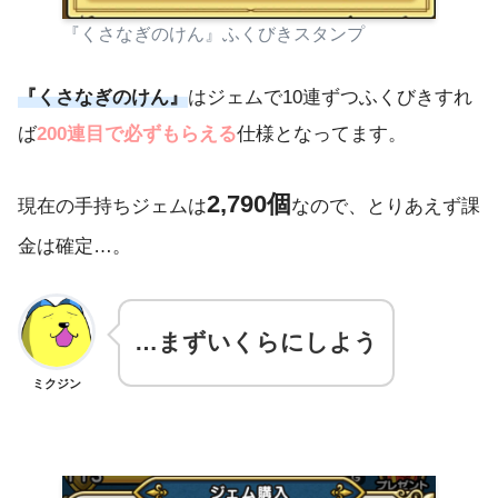
『くさなぎのけん』ふくびきスタンプ
『くさなぎのけん』
はジェムで10連ずつふくびきすれ
ば
200連目で必ずもらえる
仕様となってます。
2,790
個
現在の手持ちジェムは
なので、とりあえず課
金は確定…。
…まずいくらにしよう
ミクジン