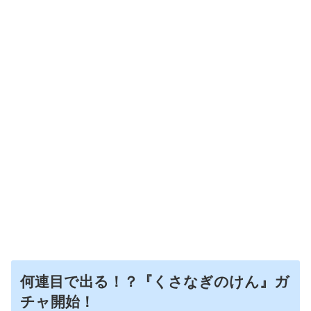
何連目で出る！？『くさなぎのけん』ガ
チャ開始！