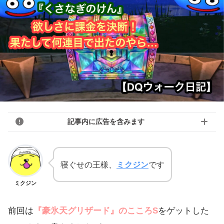
記事内に広告を含みます
寝ぐせの王様、
ミクジン
です
ミクジン
前回は
『豪氷天グリザード』のこころS
をゲットした