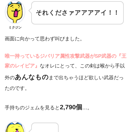
それくださァアアアアイ！！
ミクジン
画面に向かって思わず叫びました。
唯一持っているジバリア属性攻撃武器がSP武器の『王
家のレイピア』
なオレにとって、この剣は喉から手以
あんなもの
外の
まで出ちゃうほど欲しい武器だっ
たのです。
2,790
個
手持ちのジェムを見ると
…。