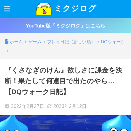
ミクジログ
YouTube版「ミクジログ」はこちら
ホーム
ゲーム
プレイ日記（新しい順）
DQウォーク
『くさなぎのけん』欲しさに課金を決
断！果たして何連目で出たのやら…
【DQウォーク日記】
2022年2月27日
2023年2月12日