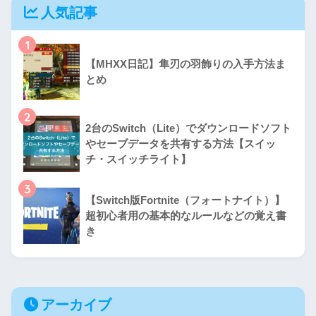
人気記事
1
【MHXX日記】隼刃の羽飾りの入手方法ま
とめ
2
2台のSwitch（Lite）でダウンロードソフト
やセーブデータを共有する方法【スイッ
チ・スイッチライト】
3
【Switch版Fortnite（フォートナイト）】
超初心者用の基本的なルールなどの覚え書
き
アーカイブ