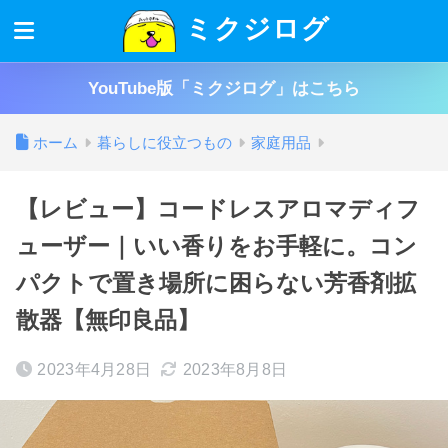
ミクジログ
YouTube版「ミクジログ」はこちら
ホーム
暮らしに役立つもの
家庭用品
【レビュー】コードレスアロマディフ
ューザー｜いい香りをお手軽に。コン
パクトで置き場所に困らない芳香剤拡
散器【無印良品】
2023年4月28日
2023年8月8日