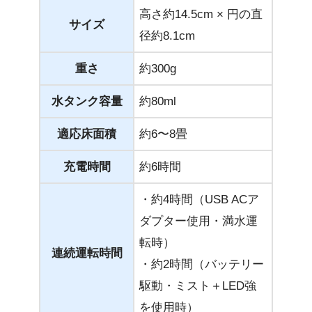
高さ約14.5cm × 円の直
サイズ
径約8.1cm
重さ
約300g
水タンク容量
約80ml
適応床面積
約6〜8畳
充電時間
約6時間
・約4時間（USB ACア
ダプター使用・満水運
転時）
連続運転時間
・約2時間（バッテリー
駆動・ミスト＋LED強
を使用時）