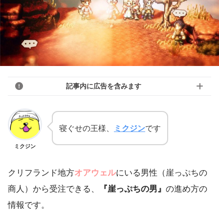
記事内に広告を含みます
寝ぐせの王様、
ミクジン
です
ミクジン
クリフランド地方
オアウェル
にいる男性（崖っぷちの
商人）から受注できる、
『崖っぷちの男』
の進め方の
情報です。