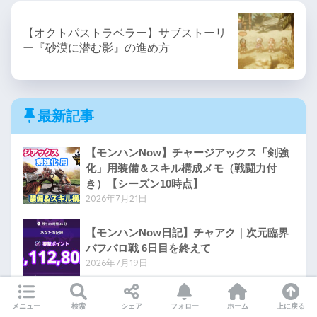
【オクトパストラベラー】サブストーリ
ー『砂漠に潜む影』の進め方
最新記事
【モンハンNow】チャージアックス「剣強
化」用装備＆スキル構成メモ（戦闘力付
き）【シーズン10時点】
2026年7月21日
【モンハンNow日記】チャアク｜次元臨界
バフバロ戦 6日目を終えて
2026年7月19日
【モンハンNow日記】チャアク｜次元臨界
メニュー
検索
シェア
フォロー
ホーム
上に戻る