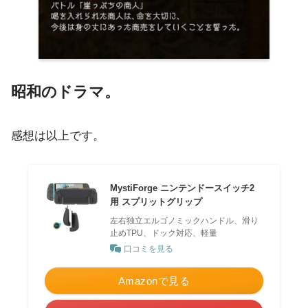
昭和のドラマ。
感想は以上です。
MystiForge ニンテンドースイッチ2
用 スプリットグリップ
左右独立エルゴノミックハンドル、滑り
止めTPU、ドック対応、軽量
口コミを見る
Amazonで見る