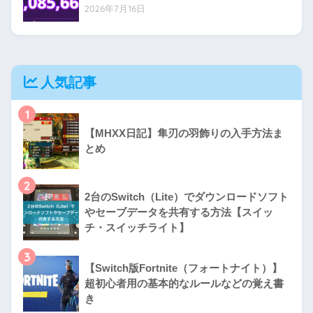
2026年7月16日
人気記事
1
【MHXX日記】隼刃の羽飾りの入手方法ま
とめ
2
2台のSwitch（Lite）でダウンロードソフト
やセーブデータを共有する方法【スイッ
チ・スイッチライト】
3
【Switch版Fortnite（フォートナイト）】
超初心者用の基本的なルールなどの覚え書
き