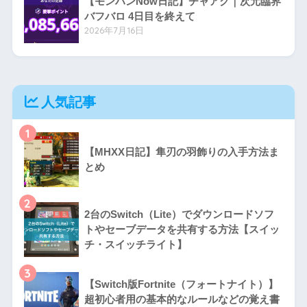
【モンハンNow日記】チャアク｜次元臨界
バフバロ 4日目を終えて
2026年7月16日
人気記事
1
【MHXX日記】隼刃の羽飾りの入手方法ま
とめ
2
2台のSwitch（Lite）でダウンロードソフ
トやセーブデータを共有する方法【スイッ
チ・スイッチライト】
3
【Switch版Fortnite（フォートナイト）】
超初心者用の基本的なルールなどの覚え書